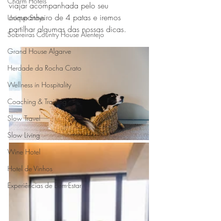
Charm Hotels
viajar acompanhada pelo seu 
companheiro de 4 patas e iremos 
Unique Stays
partilhar algumas das nossas dicas.
Sobreiras Country House Alentejo
Grand House Algarve
Herdade da Rocha Crato
Wellness in Hospitality
Coaching & Training
Slow Travel
Slow Living
Wine Hotel
Hotel de Vinhos
Experiências de Bem-Estar