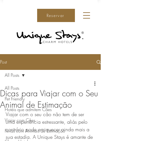
Reservar
Post
All Posts
All Posts
Dicas para Viajar com o Seu
Pet Friendly
Animal de Estimação
Hotéis que admitem Cães
Viajar com o seu cão não tem de ser 
Viajar com Cães
uma experiência estressante, aliás pelo 
contrário pode enriquecer ainda mais a 
Férias com Animais de Estimação
sua estadia. A Unique Stays é amante de 