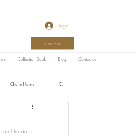
Login
Reservar
ers
Collection Book
Blog
Contactos
Charm Hotels
Wellness in Hospitality
o da Ilha de 
as de Bem-Estar