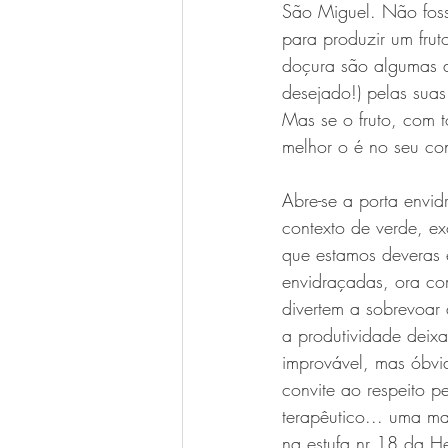
São Miguel. Não fosse
para produzir um frut
doçura são algumas d
desejado!) pelas suas
Mas se o fruto, com t
melhor o é no seu con
Abre-se a porta env
contexto de verde, ex
que estamos deveras 
envidraçadas, ora co
divertem a sobrevoar 
a produtividade deix
improvável, mas óbvi
convite ao respeito 
terapêutico... uma m
na estufa nr 18 da H