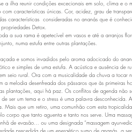
 a ilha reunir condições excecionais em solo, clima e o m
o com características únicas. Cor, acidez, grau de transpar
as características  consideradas no ananás que é conheci
 propriedades Detox.
oda a sua rama é apetecível em vasos e até a arranjos flora
junto, numa estufa entre outras plantações. 
idraçada e somos invadidos pelo aroma adocicado do ana
ótico e simples de uma estufa. A acústica e ausência de r
em seio rural. Ora com a musicalidade da chuva a tocar n
m a melodia desenfreada dos pássaros que às primeiras ho
as plantações, aqui há paz. Os conflitos de agenda não s
a de ser um tema e o stress é uma palavra desconhecida. 
a. Mais que um retiro, uma comunhão com esta tropicalida
pelo corpo que tanto aguenta e tanto nos serve. Uma mass
anhã de evasão... ou uma designada “massagem ayurvedic
erdade precedida de um energético sumo de ananás, a ser