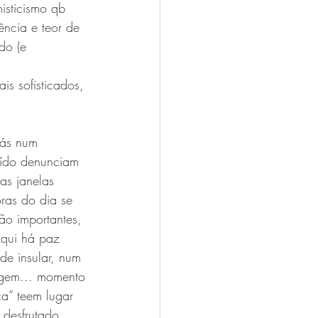
isticismo qb 
ência e teor de 
do (e 
is sofisticados, 
nás num 
uído denunciam 
as janelas 
ras do dia se 
ão importantes, 
Aqui há paz 
de insular, num 
agem... momento 
a” teem lugar 
 desfrutado 