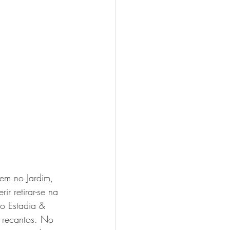
em no Jardim, 
r retirar-se na 
o Estadia & 
 recantos. No 