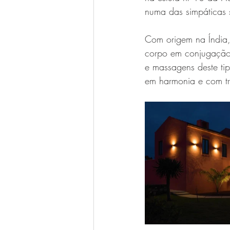
numa das simpáticas s
Com origem na Índia, 
corpo em conjugação
e massagens deste tip
em harmonia e com tr