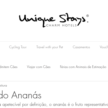
Cycling Tour
Travel with your Pet
Casamentos
Vouch
admitem Cães
Viajar com Cães
Férias com Animais de Estimação
eitura
House Alentejo
Grand House Algarve
Herdade da Rocha Crato
do Ananás
apetecível por definição, o ananás é o fruto representativ
l
Slow Living
Wine Hotel
Hotel de Vinhos
Experiênci