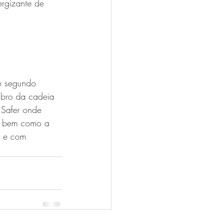
ergizante de 
e segundo 
bro da cadeia 
 Safer onde 
a, bem como a 
o e com 