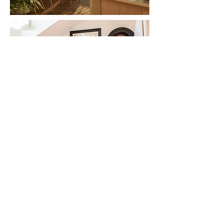
Torne-se um hotel membro
Hoteliers
Small is Safer
Ofertas especiais