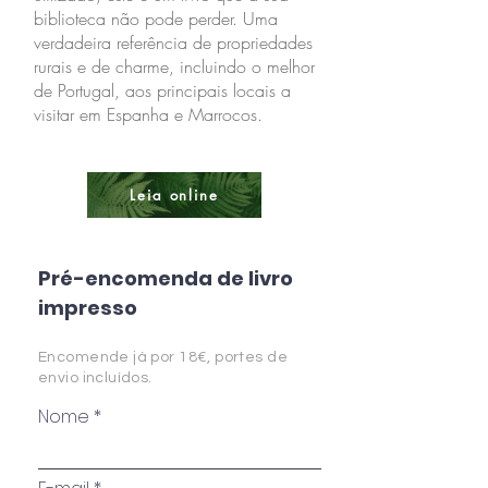
biblioteca não pode perder. Uma
verdadeira referência de propriedades
rurais e de charme, incluindo o melhor
de Portugal, aos principais locais a
visitar em Espanha e Marrocos.
Leia online
Pré-encomenda de livro
impresso
Encomende já por 18€, portes de
envio incluídos.
Nome