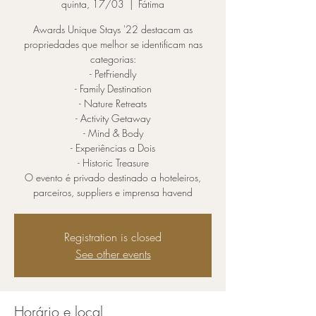
quinta, 17/03
  |  
Fátima
Awards Unique Stays '22 destacam as
propriedades que melhor se identificam nas
categorias:
- PetFriendly
- Family Destination
- Nature Retreats
- Activity Getaway
- Mind & Body
- Experiências a Dois
- Historic Treasure
O evento é privado destinado a hoteleiros,
parceiros, suppliers e imprensa havend
Registration is closed
See other events
Horário e local