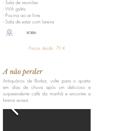
- Sala de reuniões
- Wifi grátis
- Piscina ao ar livre
- Sala de estar com lareira
BORBA
Preços desde: 70 €
A não perder
Antiquários de Borba; volte para o quarto
em dias de chuva após um delicioso e
surpreendente café da manhã e encontre a
lareira acesa.