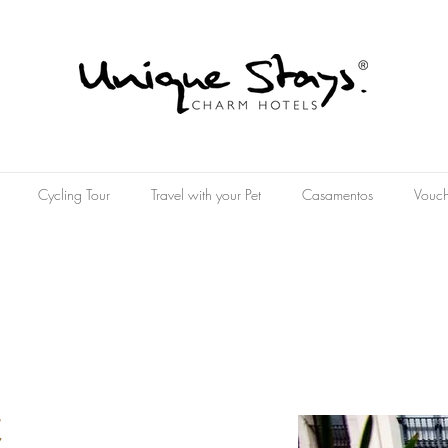
Cycling Tour
Travel with your Pet
Casamentos
Vouch
a