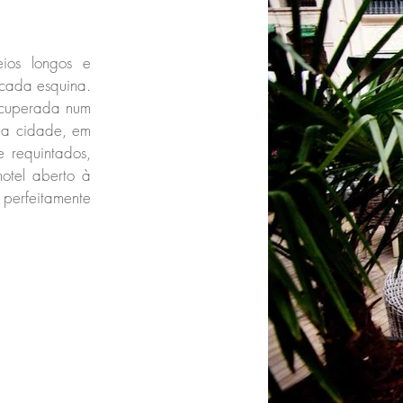
eios longos e
 cada esquina.
recuperada num
 da cidade, em
 requintados,
hotel aberto à
perfeitamente