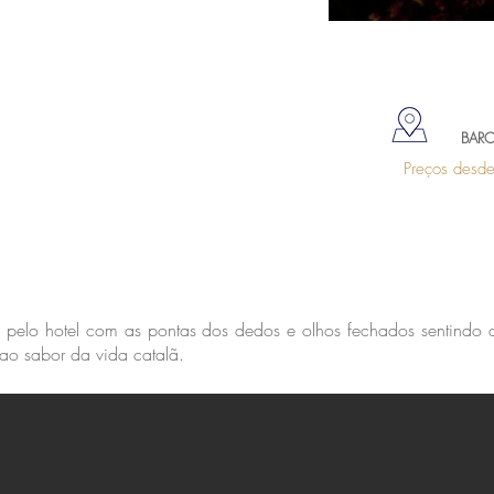
BAR
Preços desd
ie pelo hotel com as pontas dos dedos e olhos fechados sentindo 
 ao sabor da vida catalã.