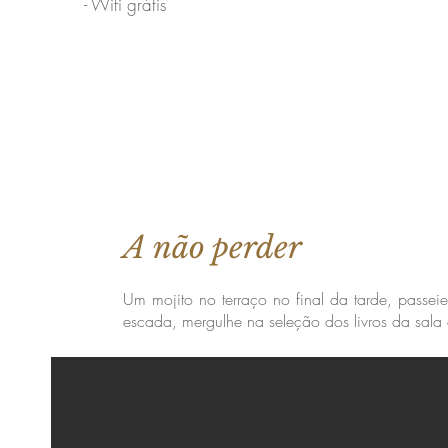
- Wifi grátis
A não perder
Um mojito no terraço no final da tarde, passe
escada, mergulhe na seleção dos livros da sala