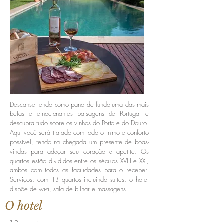
Descanse tendo como pano de fundo uma das mais
belas e emocionantes paisagens de Portugal e
descubra tudo sobre os vinhos do Porto e do Douro.
Aqui você será tratado com todo o mimo e conforto
possível, tendo na chegada um presente de boas-
vindas para adoçar seu coração e apetite. Os
quartos estão divididos entre os séculos XVIII e XXI,
ambos com todas as facilidades para o receber.
Serviços: com 13 quartos incluindo suites, o hotel
dispõe de wi-fi, sala de bilhar e massagens.
O hotel