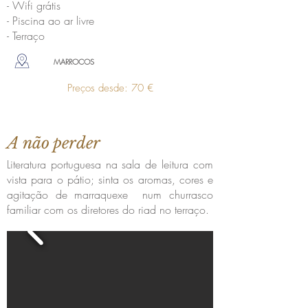
- Wifi grátis
- Piscina ao ar livre
- Terraço
MARROCOS
Preços desde: 70 €
A não perder
Literatura portuguesa na sala de leitura com
vista para o pátio; sinta os aromas, cores e
agitação de marraquexe num churrasco
familiar com os diretores do riad no terraço.