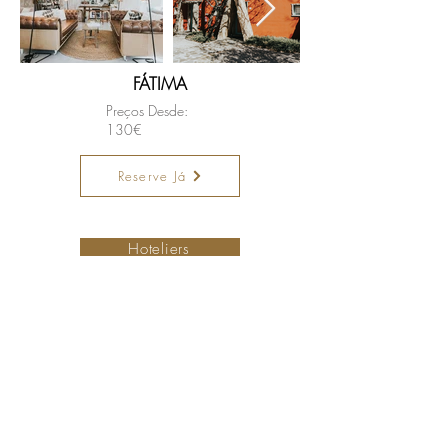
FÁTIMA
Preços Desde:
130€
Reserve Já
Torne-se um hotel membro
Hoteliers
Small is Safer
Ofertas especiais
PetFriendly Portugal
A nossa colecção
Map