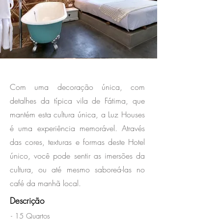
​Com uma decoração única, com
detalhes da típica vila de Fátima, que
mantém esta cultura única, a Luz Houses
é uma experiência memorável. Através
das cores, texturas e formas deste Hotel
único, você pode sentir as imersões da
cultura, ou até mesmo saboreá-las no
café da manhã local.
Descrição
- 15 Quartos