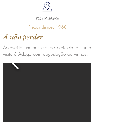
PORTALEGRE
Preços desde: 196€
A não perder
Aprovei-te um passeio de bicicleta ou uma
visita à Adega com degustação de vinhos.