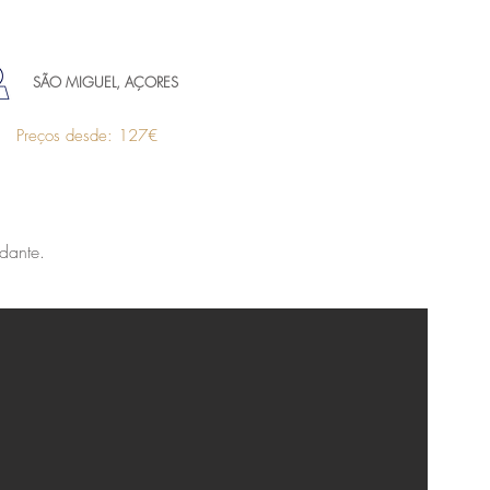
SÃO MIGUEL, AÇORES
Preços desde: 127€
dante.