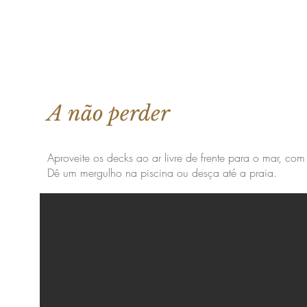
A não perder
Aproveite os decks ao ar livre de frente para o mar, co
Dê um mergulho na piscina ou desça até a praia.