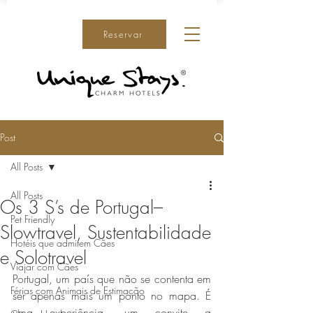
Reservar
Post
All Posts
All Posts
Os 3 S’s de Portugal–
Pet Friendly
Slowtravel, Sustentabilidade
Hotéis que admitem Cães
e Solotravel
Viajar com Cães
Portugal, um país que não se contenta em 
Férias com Animais de Estimação
ser apenas mais um ponto no mapa. É 
uma experiência, um convite a 