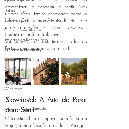
Charm Hotels
desacelerar, a conectar, a sentir. Nos 
Unique Stays
últimos anos, tem-se destacado como o 
Sobreiras Country House Alentejo
destino perfeito para três tendências que 
estão a redefinir o turismo: Slowtravel, 
Grand House Algarve
Sustentabilidade e Solotravel.  
Herdade da Rocha Crato
Vamos mergulhar nesta tríade que faz de 
Portugal um lugar único no mundo. 
Wellness in Hospitality
Coaching & Training
Slow Travel
Slow Living
Wine Hotel
Slowtravel: A Arte de Parar 
Hotel de Vinhos
para Sentir
Experiências de Bem-Estar
O Slowtravel não é apenas uma forma de 
viajar; é uma filosofia de vida. E Portugal, 