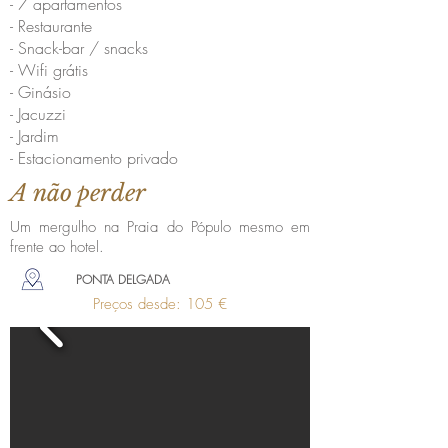
- 7 apartamentos
- Restaurante
- Snack-bar / snacks
- Wifi grátis
- Ginásio
- Jacuzzi
- Jardim
- Estacionamento privado
A não perder
Um mergulho na Praia do Pópulo mesmo em
frente ao hotel.
PONTA DELGADA
Preços desde: 105 €