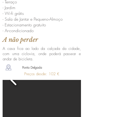
- Terraço
- Jardim
- Wi-fi grátis
- Sala de Jantar e Pequeno-Almoço
- Estacionamento gratuito
- Ar-condicionado
A não perder
A casa fica ao lado da calçada da cidade,
com uma ciclovia, onde poderá passear e
andar de bicicleta.
Ponta Delgada
Preços desde: 102 €