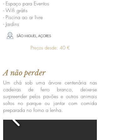
- Espaço para Eventos
- Wifi grátis
- Piscina ao ar livre
- Jardins
SÃO MIGUEL, AÇORES
Preços desde: 40 €
A não perder
Um chá sob uma árvore centenária nas
cadeiras de ferro branco, deixe-se
surpreender pelos pavões e outros animais
soltos no parque ou jantar com comida
preparada no forno a lenha.