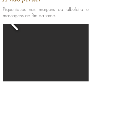
Piqueniques nas margens da albufeira e
massagens ao fim da tarde.
Become a member hotel
Open a Restaurant
Small is Safer
Special Offers