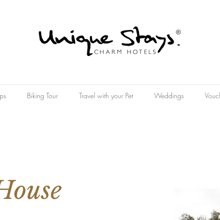
ps
Biking Tour
Travel with your Pet
Weddings
Vouc
House