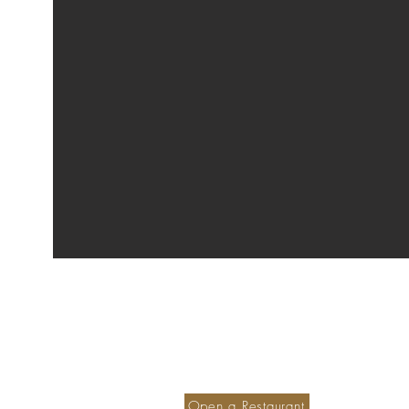
Become a member hotel
S
Ou
Open a Restaurant