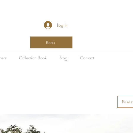
Log In
Book
hers
Collection Book
Blog
Contact
Reser