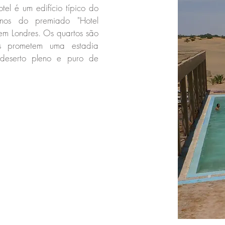
tel é um edifício típico do
ignos do premiado "Hotel
em Londres. Os quartos são
dos prometem uma estadia
 deserto pleno e puro de