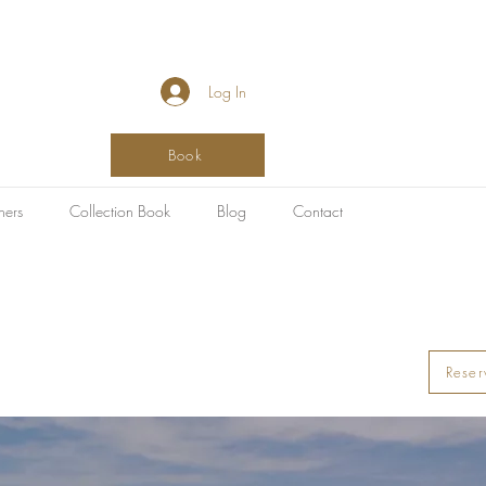
Log In
Book
hers
Collection Book
Blog
Contact
Reser