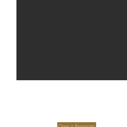
Become a member hotel
S
Ou
Open a Restaurant