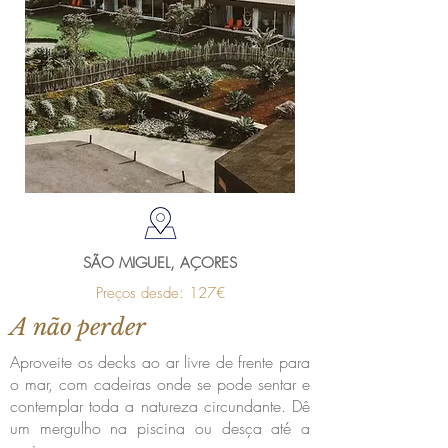
SÃO MIGUEL, AÇORES
Preços desde: 127€
A não perder
Aproveite os decks ao ar livre de frente para
o mar, com cadeiras onde se pode sentar e
contemplar toda a natureza circundante. Dê
um mergulho na piscina ou desça até a