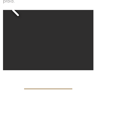
praia.
Become a member hotel
Open a Restaurant
Small is Safer
Special Offers
PetFriendly Portugal
Our collection