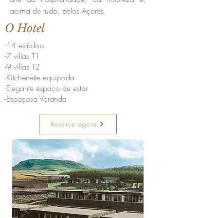
acima de tudo, pelos Açores.
O Hotel
-14 estúdios
-7 villas T1
-9 villas T2
-Kitchenette equipada
-Elegante espaço de estar
-Espaçosa Varanda
Reserve agora