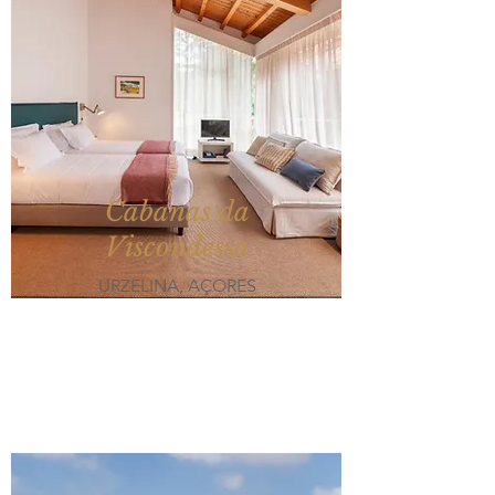
Cabanas da
Viscondessa
URZELINA, AÇORES