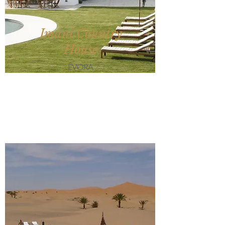
Imani Country
House
ÉVORA