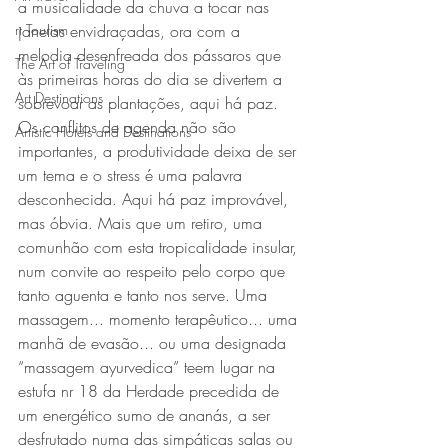
a musicalidade da chuva a tocar nas 
rt Tourism
janelas envidraçadas, ora com a 
melodia desenfreada dos pássaros que 
The Art of Traveling
às primeiras horas do dia se divertem a 
Art Destinations
sobrevoar as plantações, aqui há paz. 
Os conflitos de agenda não são 
Artistic Hotels and Destinations
importantes, a produtividade deixa de ser 
um tema e o stress é uma palavra 
desconhecida. Aqui há paz improvável, 
mas óbvia. Mais que um retiro, uma 
comunhão com esta tropicalidade insular, 
num convite ao respeito pelo corpo que 
tanto aguenta e tanto nos serve. Uma 
massagem... momento terapêutico... uma 
manhã de evasão... ou uma designada 
“massagem ayurvedica” teem lugar na 
estufa nr 18 da Herdade precedida de 
um energético sumo de ananás, a ser 
desfrutado numa das simpáticas salas ou 