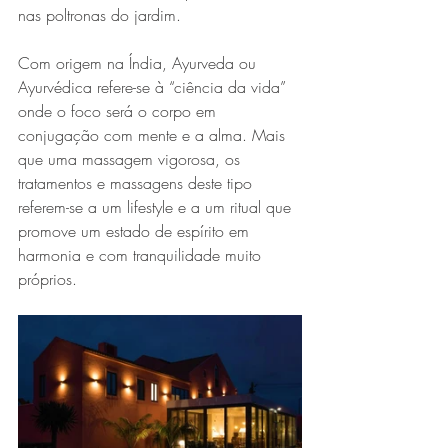
nas poltronas do jardim.
Com origem na Índia, Ayurveda ou 
Ayurvédica refere-se à “ciência da vida” 
onde o foco será o corpo em 
conjugação com mente e a alma. Mais 
que uma massagem vigorosa, os 
tratamentos e massagens deste tipo 
referem-se a um lifestyle e a um ritual que 
promove um estado de espírito em 
harmonia e com tranquilidade muito 
próprios.