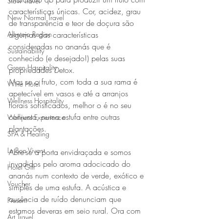
Slow Travel
características únicas. Cor, acidez, grau 
New Normal Travel
de transparência e teor de doçura são 
Alentejo Region
algumas das características  
consideradas no ananás que é 
Sustainability
conhecido (e desejado!) pelas suas 
Green Hospitality
propriedades Detox.
Mas se o fruto, com toda a sua rama é 
Wine Hotel
apetecível em vasos e até a arranjos 
Wellness Hospitality
florais sofisticados, melhor o é no seu 
conjunto, numa estufa entre outras 
Wellness Experience
plantações. 
SPA & Healing
Le Bon Vivant
Abre-se a porta envidraçada e somos 
invadidos pelo aroma adocicado do 
Hotel Gift
ananás num contexto de verde, exótico e 
Voucher
simples de uma estufa. A acústica e 
ausência de ruído denunciam que 
Present
estamos deveras em seio rural. Ora com 
Art Travel