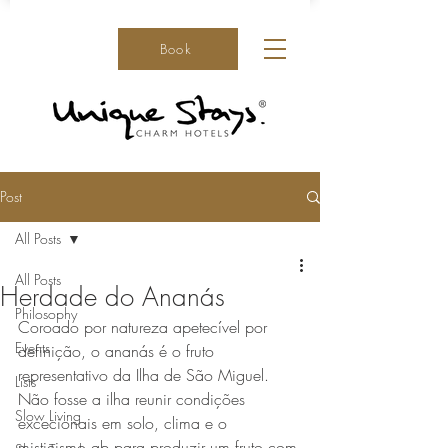
Book
Post
All Posts
All Posts
Herdade do Ananás
Philosophy
Coroado por natureza apetecível por 
Events
definição, o ananás é o fruto 
representativo da Ilha de São Miguel. 
Lists
Não fosse a ilha reunir condições 
Slow Living
excecionais em solo, clima e o 
misticismo qb para produzir um fruto com 